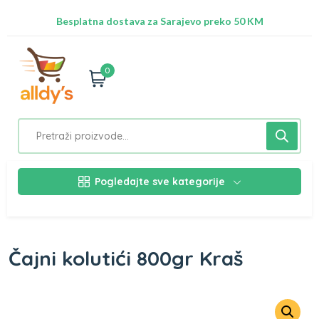
Radimo na ažuriranju proizvoda!
Besplatna dostava za Sarajevo preko 50 KM
Nalazimo se na adresi Stupska 21b, Ilidža 71210
0
Pogledajte sve kategorije
Čajni kolutići 800gr Kraš