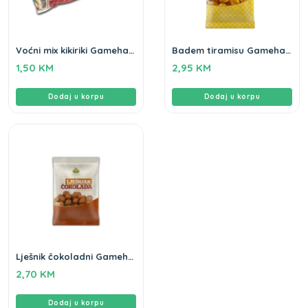
Voćni mix kikiriki Gameha
Badem tiramisu Gameha
80g
100g
1,50
KM
2,95
KM
Dodaj u korpu
Dodaj u korpu
Lješnik čokoladni Gameha
100g
2,70
KM
Dodaj u korpu