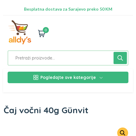
Radimo na ažuriranju proizvoda!
Besplatna dostava za Sarajevo preko 50 KM
Nalazimo se na adresi Stupska 21b, Ilidža 71210
0
Pogledajte sve kategorije
Čaj vočni 40g Günvit