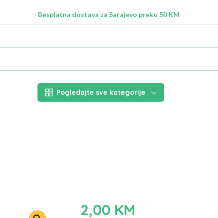
Radimo na ažuriranju proizvoda!
Besplatna dostava za Sarajevo preko 50 KM
Nalazimo se na adresi Stupska 21b, Ilidža 71210
Pogledajte sve kategorije
2,00
KM