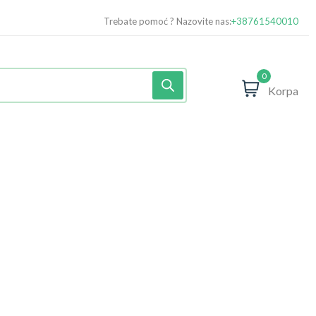
Trebate pomoć ? Nazovite nas:
+38761540010
0
Korpa