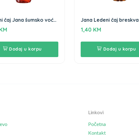
i čaj Jana šumsko voće
Jana Ledeni čaj breskva
KM
1,40
KM
Dodaj u korpu
Dodaj u korpu
Linkovi
jevo
Početna
Kontakt