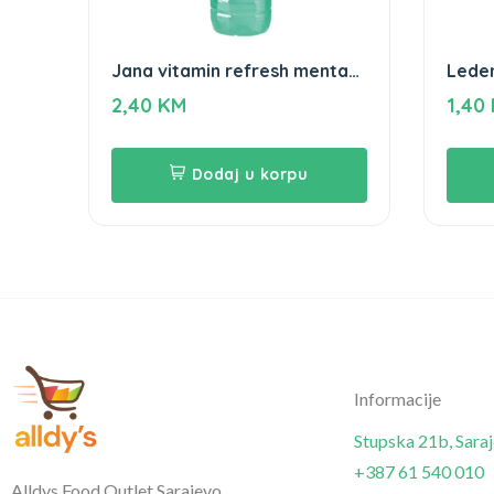
Jana vitamin refresh menta
Leden
limeta 1,5L
0,5L
2,40
KM
1,40
Dodaj u korpu
Informacije
Stupska 21b, Sara
+387 61 540 010
Alldys Food Outlet Sarajevo