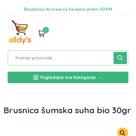
Radimo na ažuriranju proizvoda!
Besplatna dostava za Sarajevo preko 50 KM
Nalazimo se na adresi Stupska 21b, Ilidža 71210
0
Pogledajte sve kategorije
Brusnica šumska suha bio 30gr