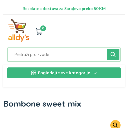
Radimo na ažuriranju proizvoda!
Besplatna dostava za Sarajevo preko 50 KM
Nalazimo se na adresi Stupska 21b, Ilidža 71210
0
Pogledajte sve kategorije
Bombone sweet mix