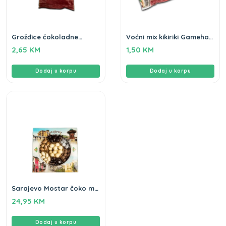
Grožđice čokoladne
Voćni mix kikiriki Gameha
Gameha 100g
80g
2,65
KM
1,50
KM
Dodaj u korpu
Dodaj u korpu
Sarajevo Mostar čoko mix
Gameha 450g
24,95
KM
Dodaj u korpu