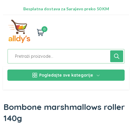
Radimo na ažuriranju proizvoda!
Besplatna dostava za Sarajevo preko 50 KM
Nalazimo se na adresi Stupska 21b, Ilidža 71210
0
Pogledajte sve kategorije
Bombone marshmallows roller
140g