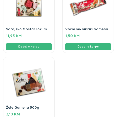
Sarajevo Mostar lokum
Voćni mix kikiriki Gameha
Gameha 570g
80g
11,95
KM
1,50
KM
Dodaj u korpu
Dodaj u korpu
Žele Gameha 500g
3,10
KM