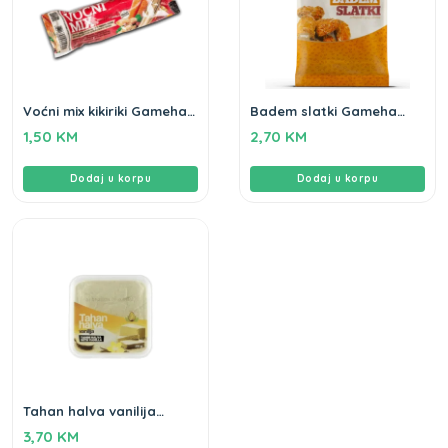
Voćni mix kikiriki Gameha
Badem slatki Gameha
80g
100g
1,50
KM
2,70
KM
Dodaj u korpu
Dodaj u korpu
Tahan halva vanilija
Gameha 250g
3,70
KM