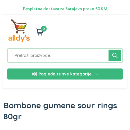
Radimo na ažuriranju proizvoda!
Besplatna dostava za Sarajevo preko 50 KM
Nalazimo se na adresi Stupska 21b, Ilidža 71210
0
Pogledajte sve kategorije
Bombone gumene sour rings
80gr