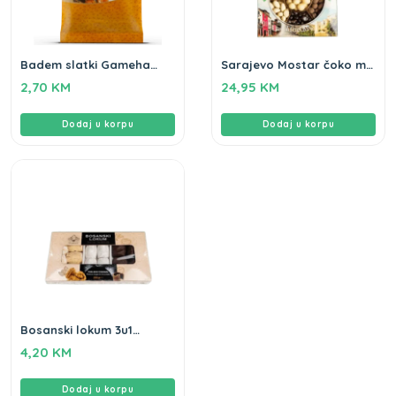
Badem slatki Gameha
Sarajevo Mostar čoko mix
100g
Gameha 450g
2,70
KM
24,95
KM
Dodaj u korpu
Dodaj u korpu
Bosanski lokum 3u1
Gameha 250gr
4,20
KM
Dodaj u korpu