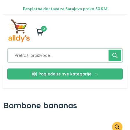
Radimo na ažuriranju proizvoda!
Besplatna dostava za Sarajevo preko 50 KM
Nalazimo se na adresi Stupska 21b, Ilidža 71210
0
Pogledajte sve kategorije
Bombone bananas