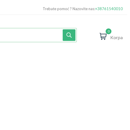
Trebate pomoć ? Nazovite nas:
+38761540010
0
Korpa