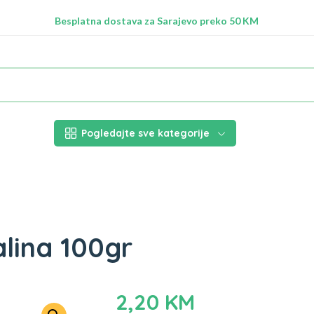
Radimo na ažuriranju proizvoda!
Besplatna dostava za Sarajevo preko 50 KM
Nalazimo se na adresi Stupska 21b, Ilidža 71210
Pogledajte sve kategorije
lina 100gr
2,20
KM