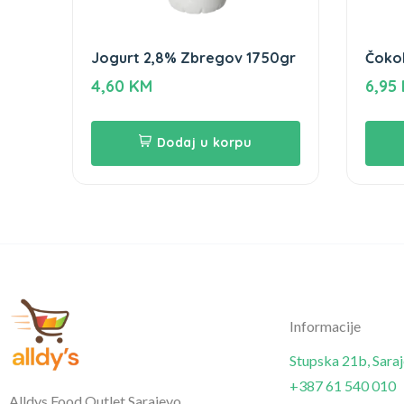
Jogurt 2,8% Zbregov 1750gr
Čokol
Vitam
4,60
KM
6,95
Dodaj u korpu
Informacije
Stupska 21b, Sara
+387 61 540 010
Alldys Food Outlet Sarajevo