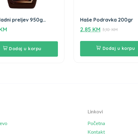
adni preljev 950g
Haše Podravka 200gr
inka
KM
2,85
KM
3,10
KM
Dodaj u korpu
Dodaj u korpu
Linkovi
jevo
Početna
Kontakt