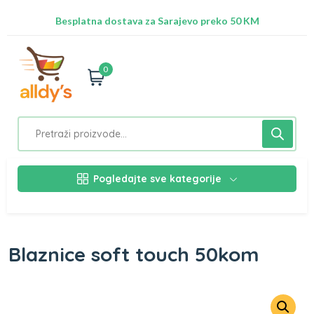
Radimo na ažuriranju proizvoda!
Besplatna dostava za Sarajevo preko 50 KM
Nalazimo se na adresi Stupska 21b, Ilidža 71210
0
Pogledajte sve kategorije
Blaznice soft touch 50kom