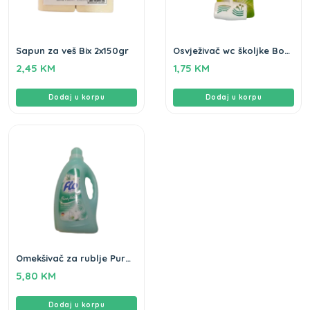
Sapun za veš Bix 2x150gr
Osvježivač wc školjke Bor
Clean home
2,45
KM
1,75
KM
Dodaj u korpu
Dodaj u korpu
Omekšivač za rublje Pure
Nature Flo 2L
5,80
KM
Dodaj u korpu