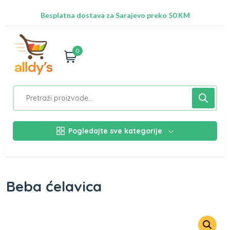
Radimo na ažuriranju proizvoda!
Besplatna dostava za Sarajevo preko 50 KM
Nalazimo se na adresi Stupska 21b, Ilidža 71210
0
Pogledajte sve kategorije
Beba ćelavica