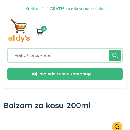
Kupite ! 1+1 GRATIS na odabrane artikle!
Radimo na ažuriranju proizvoda!
Besplatna dostava za Sarajevo preko 50 KM
Nalazimo se na adresi Stupska 21b, Ilidža 71210
0
Pogledajte sve kategorije
Balzam za kosu 200ml