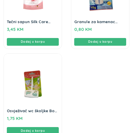
Tečni sapun Silk Care
Granule za kamenac
Flomie 900ml
Clean home 15gr
3,45
KM
0,80
KM
Dodaj u korpu
Dodaj u korpu
Osvježivač wc školjke Bor
Clean home
1,75
KM
Dodaj u korpu