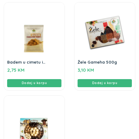
Badem u cimetu i
Žele Gameha 500g
čokoladi Gameha 100gr
2,75
KM
3,10
KM
Dodaj u korpu
Dodaj u korpu