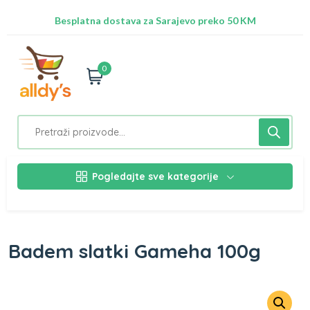
Radimo na ažuriranju proizvoda!
Besplatna dostava za Sarajevo preko 50 KM
Nalazimo se na adresi Stupska 21b, Ilidža 71210
0
Pogledajte sve kategorije
Badem slatki Gameha 100g