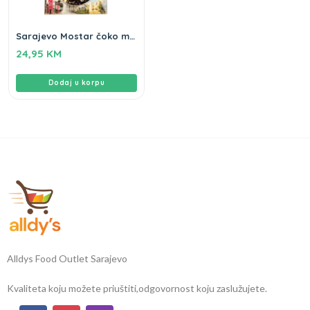
Sarajevo Mostar čoko mix
Gameha 450g
24,95
KM
Dodaj u korpu
Alldys Food Outlet Sarajevo
Kvaliteta koju možete priuštiti,
odgovornost koju zaslužujete.