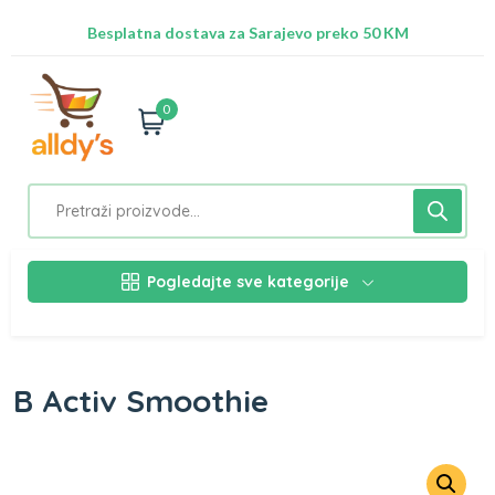
Radimo na ažuriranju proizvoda!
Besplatna dostava za Sarajevo preko 50 KM
Nalazimo se na adresi Stupska 21b, Ilidža 71210
0
Pogledajte sve kategorije
B Activ Smoothie