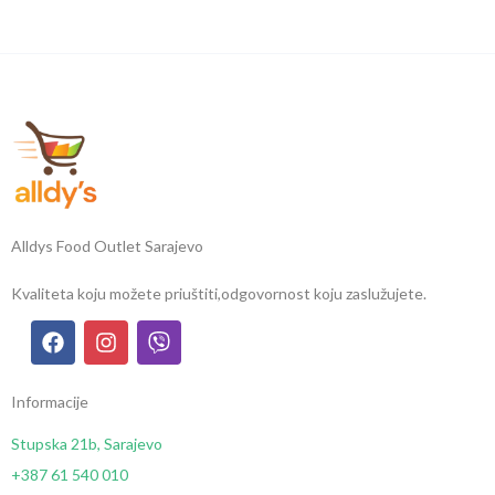
Alldys Food Outlet Sarajevo
Kvaliteta koju možete priuštiti,
odgovornost koju zaslužujete.
Informacije
Stupska 21b, Sarajevo
+387 61 540 010