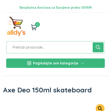
Radimo na ažuriranju proizvoda!
Besplatna dostava za Sarajevo preko 50 KM
Nalazimo se na adresi Stupska 21b, Ilidža 71210
0
Pogledajte sve kategorije
Axe Deo 150ml skateboard