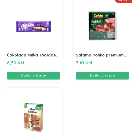
Akcija
Čokolada Milka Triolade
Salama Poliko premium
280g
250g rezana Cekin Gluten
6,30
KM
3,10
KM
Free
Dodaj u korpu
Dodaj u korpu