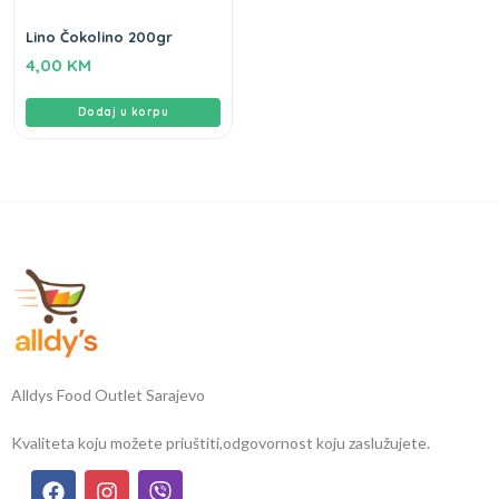
Lino Čokolino 200gr
4,00
KM
Dodaj u korpu
Alldys Food Outlet Sarajevo
Kvaliteta koju možete priuštiti,
odgovornost koju zaslužujete.