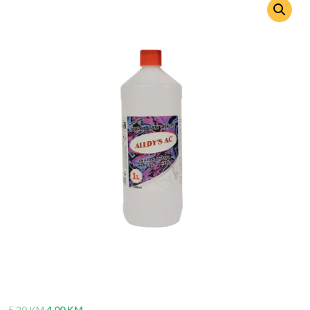
5,20
KM
4,00
KM