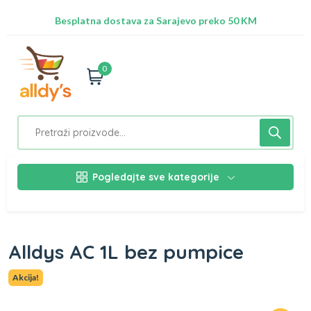
Radimo na ažuriranju proizvoda!
Besplatna dostava za Sarajevo preko 50 KM
Nalazimo se na adresi Stupska 21b, Ilidža 71210
0
Pogledajte sve kategorije
Alldys AC 1L bez pumpice
Akcija!