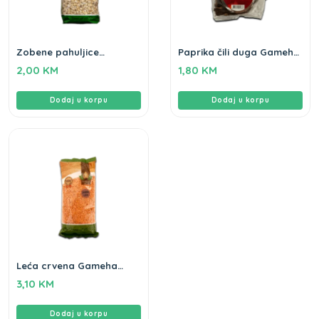
Zobene pahuljice
Paprika čili duga Gameha
Gameha 500gr
50g
2,00
KM
1,80
KM
Dodaj u korpu
Dodaj u korpu
Leća crvena Gameha
500gr
3,10
KM
Dodaj u korpu