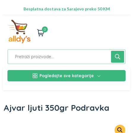
Radimo na ažuriranju proizvoda!
Besplatna dostava za Sarajevo preko 50 KM
Nalazimo se na adresi Stupska 21b, Ilidža 71210
0
Pogledajte sve kategorije
Ajvar ljuti 350gr Podravka