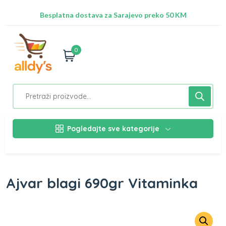
Radimo na ažuriranju proizvoda!
Besplatna dostava za Sarajevo preko 50 KM
Nalazimo se na adresi Stupska 21b, Ilidža 71210
0
Pogledajte sve kategorije
Ajvar blagi 690gr Vitaminka