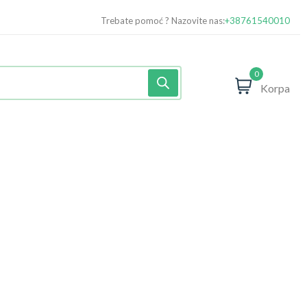
Trebate pomoć ? Nazovite nas:
+38761540010
0
Korpa