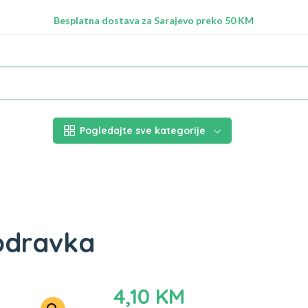
Radimo na ažuriranju proizvoda!
Besplatna dostava za Sarajevo preko 50 KM
Nalazimo se na adresi Stupska 21b, Ilidža 71210
Pogledajte sve kategorije
Podravka
4,10
KM