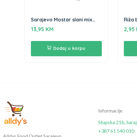
Sarajevo Mostar slani mix
Riža
Gameha 320g
13,95
KM
2,95
Dodaj u korpu
Informacije
Stupska 21b, Sara
+387 61 540 010
Alldys Food Outlet Sarajevo