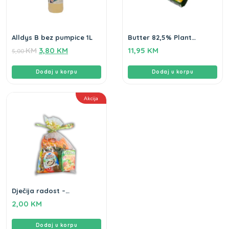
Alldys B bez pumpice 1L
Butter 82,5% Plant
Spread 10 – 1kg
KM
3,80
KM
11,95
KM
5,00
Dodaj u korpu
Dodaj u korpu
Akcija
Dječija radost –
novogodišnji paketić
2,00
KM
Dodaj u korpu