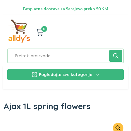
Radimo na ažuriranju proizvoda!
Besplatna dostava za Sarajevo preko 50 KM
Nalazimo se na adresi Stupska 21b, Ilidža 71210
0
Pogledajte sve kategorije
Ajax 1L spring flowers