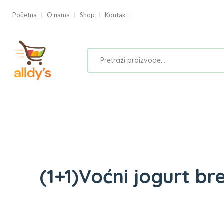
Početna
O nama
Shop
Kontakt
(1+1)Voćni jogurt b