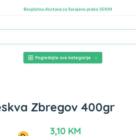
Radimo na ažuriranju proizvoda!
Besplatna dostava za Sarajevo preko 50 KM
Nalazimo se na adresi Stupska 21b, Ilidža 71210
Pogledajte sve kategorije
reskva Zbregov 400gr
3,10
KM