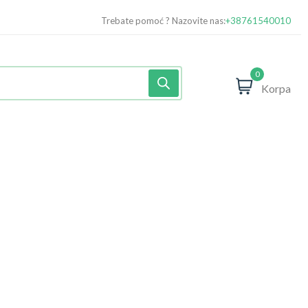
Trebate pomoć ? Nazovite nas:
+38761540010
0
Korpa