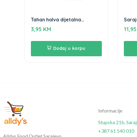
Tahan halva dijetalna
Saraj
Gameha 250g
Game
3,95
KM
11,9
Dodaj u korpu
Informacije
Stupska 21b, Sara
+387 61 540 010
Alldys Food Outlet Sarajevo