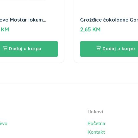
evo Mostar lokum
Grožđice čokoladne G
ha 570g
100g
5
KM
2,65
KM
Dodaj u korpu
Dodaj u korpu
Linkovi
jevo
Početna
Kontakt