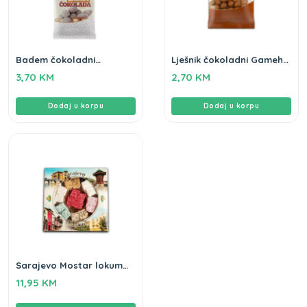
Badem čokoladni
Lješnik čokoladni Gameha
Gameha 100gr
100g
3,70
KM
2,70
KM
Dodaj u korpu
Dodaj u korpu
Sarajevo Mostar lokum
Gameha 570g
11,95
KM