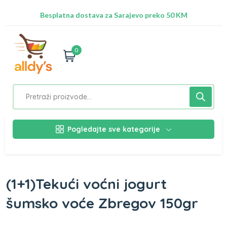
Radimo na ažuriranju proizvoda!
Besplatna dostava za Sarajevo preko 50 KM
Nalazimo se na adresi Stupska 21b, Ilidža 71210
0
Pogledajte sve kategorije
(1+1)Tekući voćni jogurt
šumsko voće Zbregov 150gr