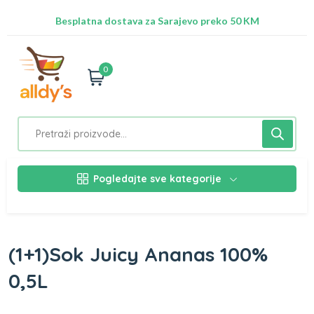
Radimo na ažuriranju proizvoda!
Besplatna dostava za Sarajevo preko 50 KM
Nalazimo se na adresi Stupska 21b, Ilidža 71210
0
Pogledajte sve kategorije
(1+1)Sok Juicy Ananas 100%
0,5L