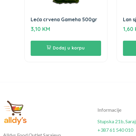
Leća crvena Gameha 500gr
Lan 
3,10
KM
1,60
Dodaj u korpu
Informacije
Stupska 21b, Sara
+387 61 540 010
Alldys Food Outlet Sarajevo