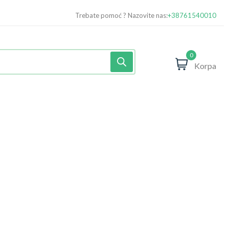
Trebate pomoć ? Nazovite nas:
+38761540010
0
Korpa