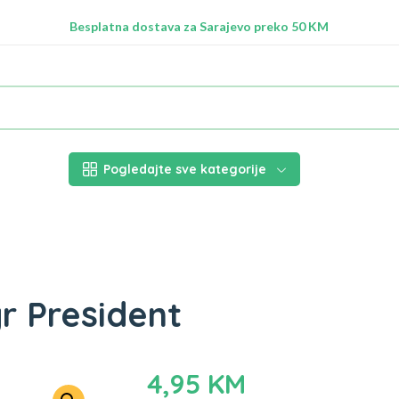
Radimo na ažuriranju proizvoda!
Besplatna dostava za Sarajevo preko 50 KM
Nalazimo se na adresi Stupska 21b, Ilidža 71210
Pogledajte sve kategorije
gr President
4,95
KM