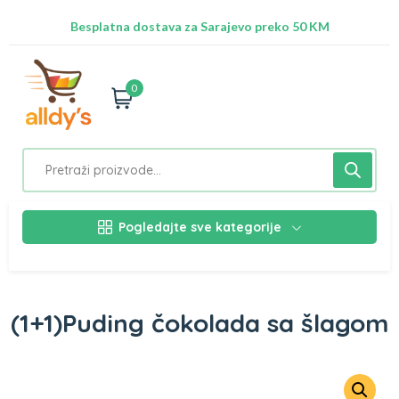
Radimo na ažuriranju proizvoda!
Besplatna dostava za Sarajevo preko 50 KM
Nalazimo se na adresi Stupska 21b, Ilidža 71210
0
Pogledajte sve kategorije
(1+1)Puding čokolada sa šlagom