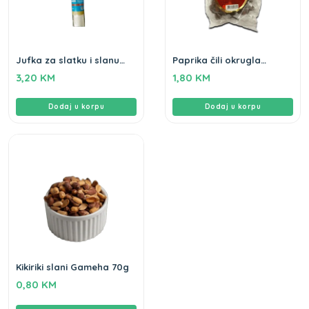
Jufka za slatku i slanu
Paprika čili okrugla
pitu Drina 500gr
Gameha 50g
3,20
KM
1,80
KM
Dodaj u korpu
Dodaj u korpu
Kikiriki slani Gameha 70g
0,80
KM