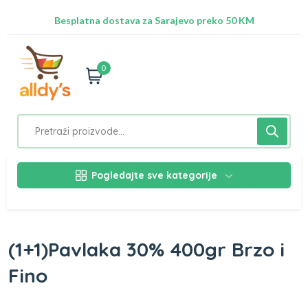
Radimo na ažuriranju proizvoda!
Besplatna dostava za Sarajevo preko 50 KM
Nalazimo se na adresi Stupska 21b, Ilidža 71210
0
Pogledajte sve kategorije
(1+1)Pavlaka 30% 400gr Brzo i
Fino