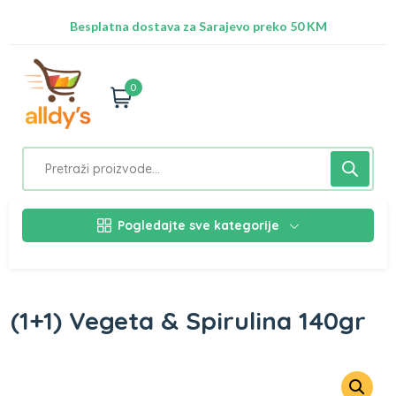
Radimo na ažuriranju proizvoda!
Besplatna dostava za Sarajevo preko 50 KM
Nalazimo se na adresi Stupska 21b, Ilidža 71210
0
Pogledajte sve kategorije
(1+1) Vegeta & Spirulina 140gr