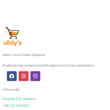
Alldys Food Outlet Sarajevo
Kvaliteta koju možete priuštiti,
odgovornost koju zaslužujete.
Informacije
Stupska 21b, Sarajevo
+387 61 540 010