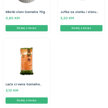
Kikiriki slani Gameha 70g
Jufka za slatku i slanu
pitu Drina 500gr
0,80
KM
3,20
KM
Dodaj u korpu
Dodaj u korpu
Leća crvena Gameha
500gr
3,10
KM
Dodaj u korpu