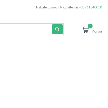
Trebate pomoć ? Nazovite nas:
+38761540010
0
Korpa