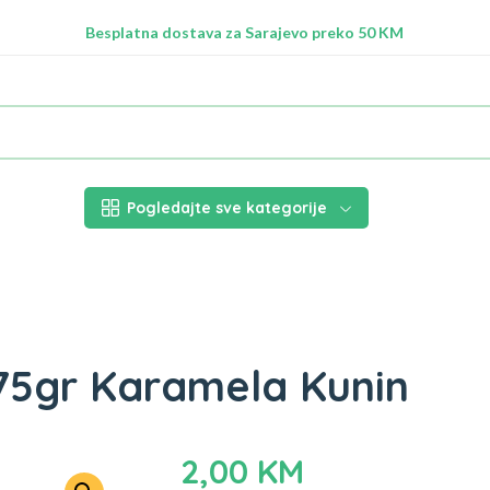
Radimo na ažuriranju proizvoda!
Besplatna dostava za Sarajevo preko 50 KM
Nalazimo se na adresi Stupska 21b, Ilidža 71210
Pogledajte sve kategorije
 175gr Karamela Kunin
2,00
KM