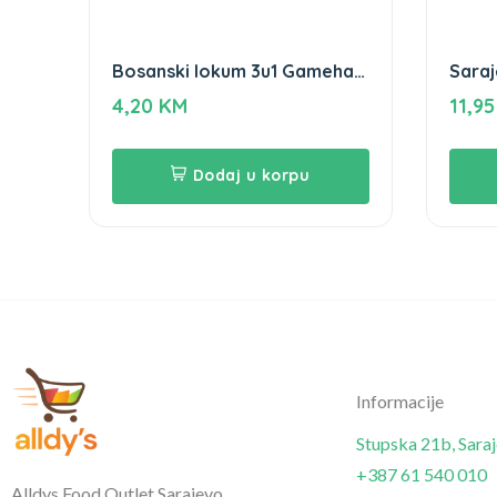
Bosanski lokum 3u1 Gameha
Saraj
250gr
Game
4,20
KM
11,9
Dodaj u korpu
Informacije
Stupska 21b, Sara
+387 61 540 010
Alldys Food Outlet Sarajevo