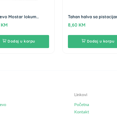
evo Mostar lokum
Tahan halva sa pistacij
ha 570g
Gameha 400g
5
KM
8,60
KM
Dodaj u korpu
Dodaj u korpu
Linkovi
jevo
Početna
Kontakt