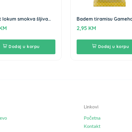
 lokum smokva šljiva
Badem tiramisu Gameh
ha 250g
100g
KM
2,95
KM
Dodaj u korpu
Dodaj u korpu
Linkovi
jevo
Početna
Kontakt