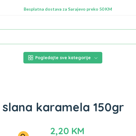
Radimo na ažuriranju proizvoda!
Besplatna dostava za Sarajevo preko 50 KM
Nalazimo se na adresi Stupska 21b, Ilidža 71210
Pogledajte sve kategorije
e slana karamela 150gr
2,20
KM