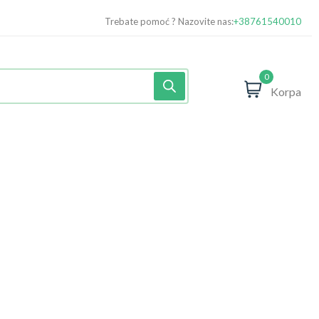
Trebate pomoć ? Nazovite nas:
+38761540010
0
Korpa