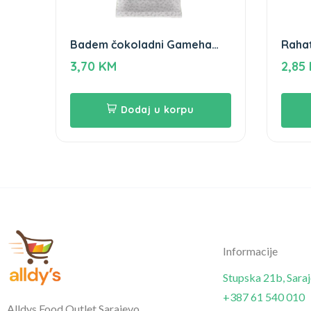
Badem čokoladni Gameha
Rahat
100gr
Game
3,70
KM
2,85
Dodaj u korpu
Informacije
Stupska 21b, Sara
+387 61 540 010
Alldys Food Outlet Sarajevo