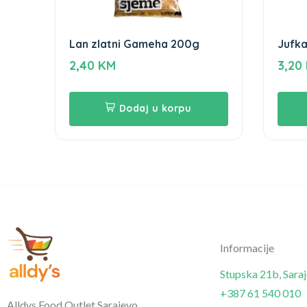
Lan zlatni Gameha 200g
Jufka
Drin
2,40
KM
3,20
Dodaj u korpu
Informacije
Stupska 21b, Sara
+387 61 540 010
Alldys Food Outlet Sarajevo