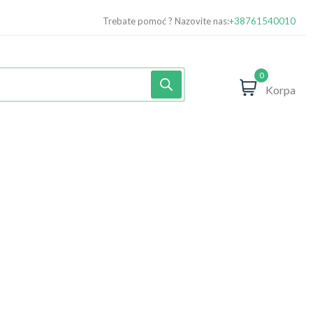
Trebate pomoć ? Nazovite nas:
+38761540010
0
Korpa