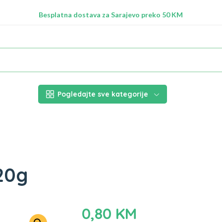
Radimo na ažuriranju proizvoda!
Besplatna dostava za Sarajevo preko 50 KM
Nalazimo se na adresi Stupska 21b, Ilidža 71210
Pogledajte sve kategorije
20g
0,80
KM