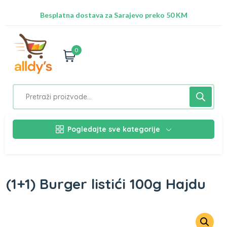
Radimo na ažuriranju proizvoda!
Besplatna dostava za Sarajevo preko 50 KM
Nalazimo se na adresi Stupska 21b, Ilidža 71210
0
Pogledajte sve kategorije
(1+1) Burger listići 100g Hajdu